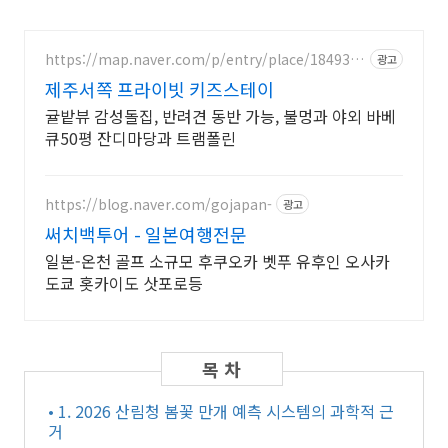
https://map.naver.com/p/entry/place/1849336
광고
457
제주서쪽 프라이빗 키즈스테이
귤밭뷰 감성돌집, 반려견 동반 가능, 불멍과 야외 바베
큐50평 잔디마당과 트램폴린
https://blog.naver.com/gojapan-
광고
써치백투어 - 일본여행전문
일본-온천 골프 소규모 후쿠오카 벳푸 유후인 오사카
도쿄 홋카이도 삿포로등
• 1. 2026 산림청 봄꽃 만개 예측 시스템의 과학적 근
거