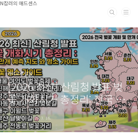
본문 바로가기
N잡러의 애드센스
카테고리 없음
[2026 최신] 산림청 발표 벚
꽃 개화시기 총정리: 전국 만
개 예측 지도와 명소 가이드
by 다루라
2026. 3. 16.