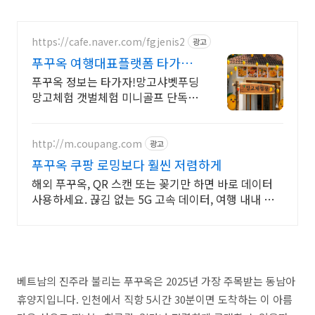
https://cafe.naver.com/fgjenis2
광고
푸꾸옥 여행대표플랫폼 타가자
망고무제한뷔페 망고푸딩만들
푸꾸옥 정보는 타가자!망고샤벳푸딩
기
망고체험 갯벌체험 미니골프 단독호
핑투어 교민맛집
http://m.coupang.com
광고
푸꾸옥 쿠팡 로밍보다 훨씬 저렴하게
해외 푸꾸옥, QR 스캔 또는 꽂기만 하면 바로 데이터
사용하세요. 끊김 없는 5G 고속 데이터, 여행 내내 지
도 검색, SNS 걱정 없이 즐기세요.
베트남의 진주라 불리는 푸꾸옥은 2025년 가장 주목받는 동남아
휴양지입니다. 인천에서 직항 5시간 30분이면 도착하는 이 아름