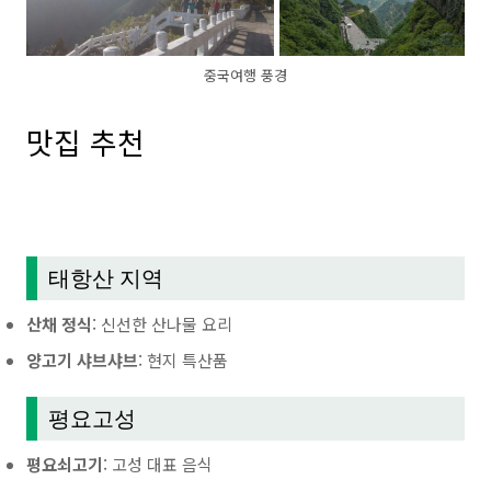
중국여행 풍경
맛집 추천
태항산 지역
산채 정식
: 신선한 산나물 요리
양고기 샤브샤브
: 현지 특산품
평요고성
평요쇠고기
: 고성 대표 음식