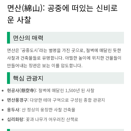
면산(綿山): 공중에 떠있는 신비로
운 사찰
면산의 매력
면산은 '공중도시'라는 별명을 가진 곳으로, 절벽에 매달린 듯한
사찰과 건축물들로 유명합니다. 아찔한 높이에 위치한 건물들이
만들어내는 장관은 보는 이를 압도합니다.
핵심 관광지
현공사(懸空寺)
: 절벽에 매달린 1,500년 된 사찰
면산풍경구
: 다양한 테마 구역으로 구성된 종합 관광지
용두사
: 산 정상의 웅장한 사찰 건축물
십리화랑
: 꽃과 나무가 어우러진 산책로