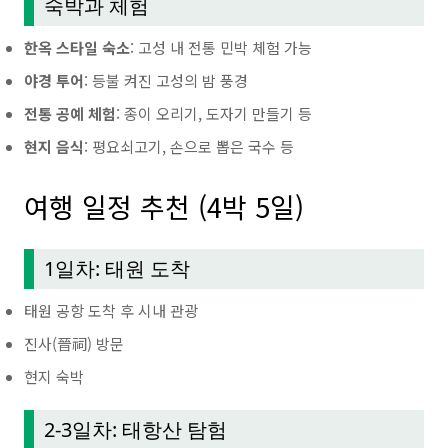
숙박과 체험
한옥 스타일 숙소
: 고성 내 전통 민박 체험 가능
야경 투어
: 등불 켜진 고성의 밤 풍경
전통 공예 체험
: 종이 오리기, 도자기 만들기 등
현지 음식
: 평요쇠고기, 손으로 뽑은 국수 등
여행 일정 추천 (4박 5일)
1일차: 태원 도착
태원 공항 도착 후 시내 관광
진사(晉祠) 방문
현지 숙박
2-3일차: 태항산 탐험