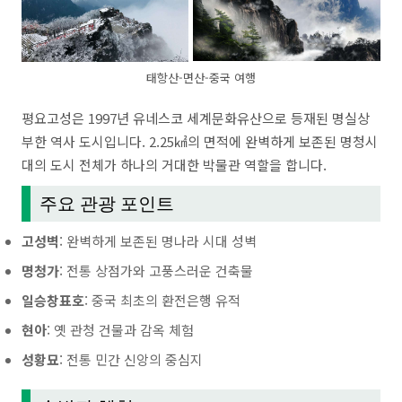
태항산-면산-중국 여행
평요고성은 1997년 유네스코 세계문화유산으로 등재된 명실상
부한 역사 도시입니다. 2.25㎢의 면적에 완벽하게 보존된 명청시
대의 도시 전체가 하나의 거대한 박물관 역할을 합니다.
주요 관광 포인트
고성벽
: 완벽하게 보존된 명나라 시대 성벽
명청가
: 전통 상점가와 고풍스러운 건축물
일승창표호
: 중국 최초의 환전은행 유적
현아
: 옛 관청 건물과 감옥 체험
성황묘
: 전통 민간 신앙의 중심지