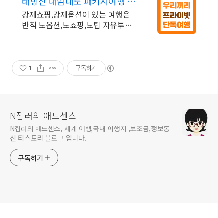
태항산 내맘대로 패키지여행 노
쇼핑,노옵션,노팁
강제쇼핑,강제옵션이 있는 여행은
반칙 노옵션,노쇼핑,노팁 자유투어
패키지만 진행 가이드 불친절시 여
행비용 전액 환불,기후에 맞게 출발
날짜 조율
1
구독하기
N잡러의 애드센스
N잡러의 애드센스, 세계 여행,국내 여행지 ,보조금,정보통
신 티스토리 블로그 입니다.
구독하기