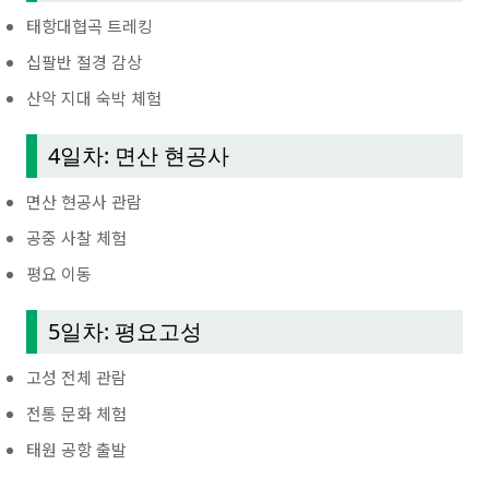
태항대협곡 트레킹
십팔반 절경 감상
산악 지대 숙박 체험
4일차: 면산 현공사
면산 현공사 관람
공중 사찰 체험
평요 이동
5일차: 평요고성
고성 전체 관람
전통 문화 체험
태원 공항 출발