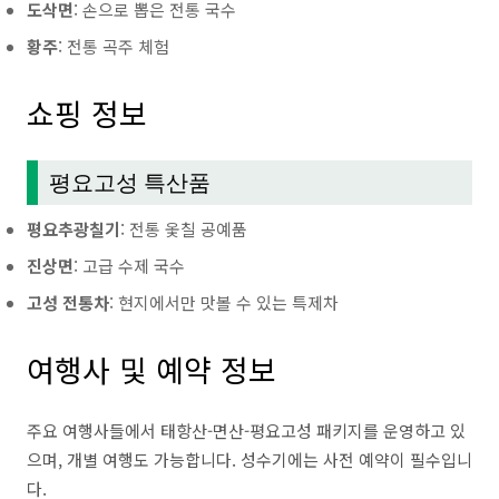
도삭면
: 손으로 뽑은 전통 국수
황주
: 전통 곡주 체험
쇼핑 정보
평요고성 특산품
평요추광칠기
: 전통 옻칠 공예품
진상면
: 고급 수제 국수
고성 전통차
: 현지에서만 맛볼 수 있는 특제차
여행사 및 예약 정보
주요 여행사들에서 태항산-면산-평요고성 패키지를 운영하고 있
으며, 개별 여행도 가능합니다. 성수기에는 사전 예약이 필수입니
다.