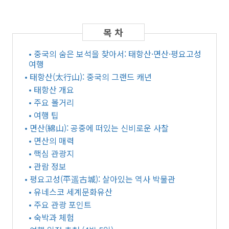
• 중국의 숨은 보석을 찾아서: 태항산·면산·평요고성
여행
• 태항산(太行山): 중국의 그랜드 캐년
• 태항산 개요
• 주요 볼거리
• 여행 팁
• 면산(綿山): 공중에 떠있는 신비로운 사찰
• 면산의 매력
• 핵심 관광지
• 관람 정보
• 평요고성(平遥古城): 살아있는 역사 박물관
• 유네스코 세계문화유산
• 주요 관광 포인트
• 숙박과 체험