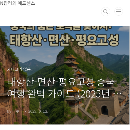
본문 바로가기
N잡러의 애드센스
카테고리 없음
태항산-면산-평요고성 중국
여행 완벽 가이드 (2025년 최
신)
by 다루라
2025. 9. 12.