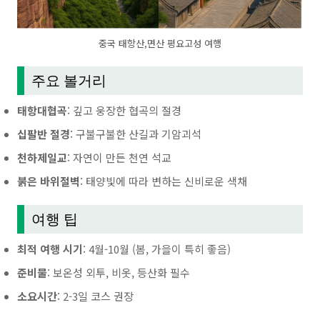
중국 태항산,면산 평요고성 여행
주요 볼거리
태항대협곡
: 깊고 웅장한 협곡의 절경
십팔반 절경
: 구불구불한 산길과 기암괴석
천하제일교
: 자연이 만든 천연 석교
붉은 바위절벽
: 태양빛에 따라 변하는 신비로운 색채
여행 팁
최적 여행 시기
: 4월-10월 (봄, 가을이 특히 좋음)
준비물
: 보온성 외투, 비옷, 등산화 필수
소요시간
: 2-3일 코스 권장