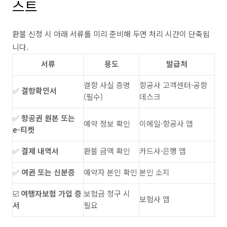
스트
환불 신청 시 아래 서류를 미리 준비해 두면 처리 시간이 단축됩
니다.
서류
용도
발급처
결항 사실 증명
항공사 고객센터·공항
✅
결항확인서
(필수)
데스크
✅
항공권 원본 또는
예약 정보 확인
이메일·항공사 앱
e-티켓
✅
결제 내역서
환불 금액 확인
카드사·은행 앱
✅
여권 또는 신분증
예약자 본인 확인
본인 소지
☑️
여행자보험 가입 증
보험금 청구 시
보험사 앱
서
필요