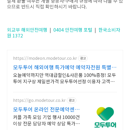
실제 환불 여부는 개별 항공사·구매처 규정에 따라 다를 수 있
으므로 반드시 직접 확인하시기 바랍니다.
외교부 해외안전여행
|
0404 안전여행 포털
|
한국소비자
원 1372
https://modeon.modetour.co.kr
광고
모두투어 해외여행 특가예약 예약자전원 특별한
혜택 제공
오늘예약까지만 역대급할인&사은품 100%증정! 모두
투어 지구상 제일싼가격 모두투어선정 이용자 고객만
족도 최상! 빠르고 친절하고 기분좋은 상담!
https://go.modetour.co.kr
광고
모두투어 온라인 전문예약센터
카카오팔로워 1만명 예약꿀팁
커플 가족 모임 기업 행사 10000건
이상 전문 담당자 예약 상담 특가맞
춤 견적 검색, 상담 여기서 끝! 휴가