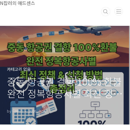
본문 바로가기
N잡러의 애드센스
카테고리 없음
중동 항공권 결항 100% 환불
완전 정복항공사별 최신 정책
& 신청 방법 총정리
by 다루라
2026. 3. 4.