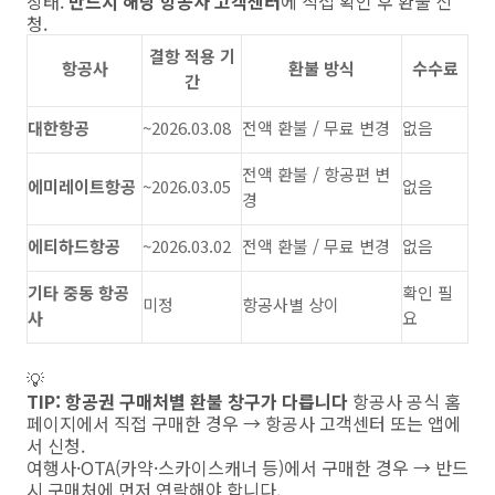
상태.
반드시 해당 항공사 고객센터
에 직접 확인 후 환불 신
청.
결항 적용 기
항공사
환불 방식
수수료
간
대한항공
~2026.03.08
전액 환불 / 무료 변경
없음
전액 환불 / 항공편 변
에미레이트항공
~2026.03.05
없음
경
에티하드항공
~2026.03.02
전액 환불 / 무료 변경
없음
기타 중동 항공
확인 필
미정
항공사별 상이
사
요
💡
TIP: 항공권 구매처별 환불 창구가 다릅니다
항공사 공식 홈
페이지에서 직접 구매한 경우 → 항공사 고객센터 또는 앱에
서 신청.
여행사·OTA(카약·스카이스캐너 등)에서 구매한 경우 → 반드
시 구매처에 먼저 연락해야 합니다.